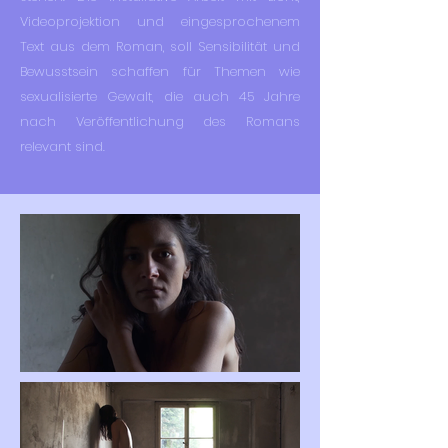
Videoprojektion und eingesprochenem
Text aus dem Roman, soll Sensibilität und
Bewusstsein schaffen für Themen wie
sexualisierte Gewalt, die auch 45 Jahre
nach Veröffentlichung des Romans
relevant sind.