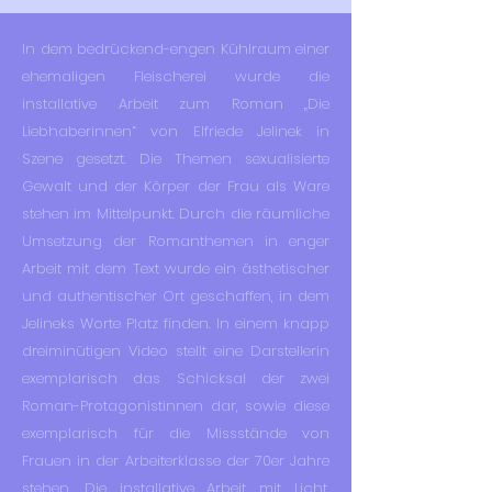
In dem bedrückend-engen Kühlraum einer
ehemaligen Fleischerei wurde die
installative Arbeit zum Roman „Die
Liebhaberinnen“ von Elfriede Jelinek in
Szene gesetzt. Die Themen sexualisierte
Gewalt und der Körper der Frau als Ware
stehen im Mittelpunkt. Durch die räumliche
Umsetzung der Romanthemen in enger
Arbeit mit dem Text wurde ein ästhetischer
und authentischer Ort geschaffen, in dem
Jelineks Worte Platz finden. In einem knapp
dreiminütigen Video stellt eine Darstellerin
exemplarisch das Schicksal der zwei
Roman-Protagonistinnen dar, sowie diese
exemplarisch für die Missstände von
Frauen in der Arbeiterklasse der 70er Jahre
stehen. Die installative Arbeit mit Licht,