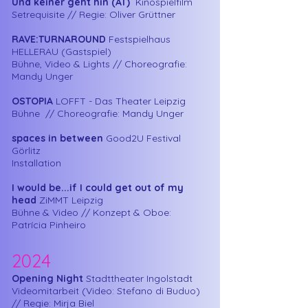
Und keiner geht hin (AT)
Kinospielfilm
Setrequisite
// Regie: Oliver Grüttner
RAVE:TURNAROUND
Festspielhaus
HELLERAU (Gastspiel)
Bühne, Video & Lights // Choreografie:
Mandy Unger
OSTOPIA
LOFFT - Das Theater Leipzig
Bühne // Choreografie: Mandy Unger
spaces in between
Good2U Festival
Görlitz
Installation
I would be...if I could get out of my
head
ZiMMT Leipzig
Bühne & Video // Konzept & Oboe:
Patrícia Pinheiro
2024
Opening Night
Stadttheater Ingolstadt
Videomitarbeit (Video: Stefano di Buduo)
// Regie: Mirja Biel