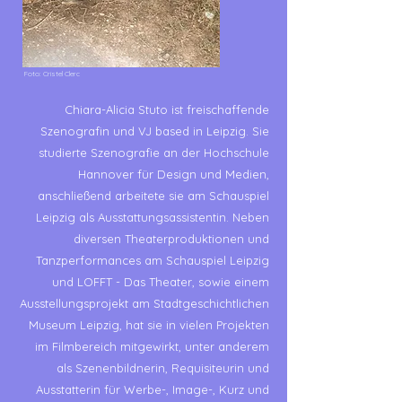
Foto: Cristel Clerc
Chiara-Alicia Stuto ist freischaffende
Szenografin und VJ based in Leipzig. Sie
studierte Szenografie an der Hochschule
Hannover für Design und Medien,
anschließend arbeitete sie am Schauspiel
Leipzig als Ausstattungs
assistentin. Neben
diversen Theaterproduktionen und
Tanzperformances am Schauspiel Leipzig
und LOFFT - Das Theater, sowie einem
Ausstellungsprojekt am Stadtgeschichtlichen
Museum Leipzig, hat sie in vielen Projekten
im Filmbereich mitgewirkt, unter anderem
als Szenenbildnerin, Requisiteurin und
Ausstatterin für Werbe-, Image-, Kurz und