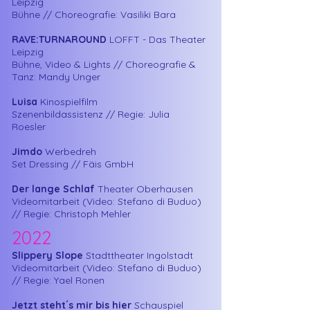
Leipzig
Bühne // Choreografie: Vasiliki Bara
RAVE:TURNAROUND
LOFFT - Das Theater
Leipzig
Bühne, Video & Lights // Choreografie &
Tanz: Mandy Unger
Luisa
Kinospielfilm
Szenenbildassistenz // Regie: Julia
Roesler
Jimdo
Werbedreh
Set Dressing // Fäis GmbH
Der lange Schlaf
Theater Oberhausen
Videomitarbeit (Video: Stefano di Buduo)
// Regie: Christoph Mehler
2022
Slippery Slope
Stadttheater Ingolstadt
Videomitarbeit (Video: Stefano di Buduo)
// Regie: Yael Ronen
Jetzt steht´s mir bis hier
Schauspiel